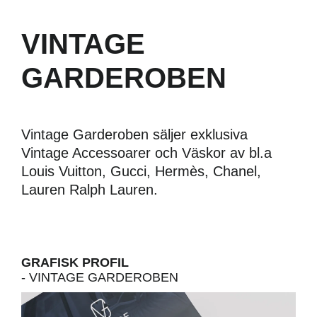
VINTAGE
GARDEROBEN
Vintage Garderoben säljer exklusiva
Vintage Accessoarer och Väskor av bl.a
Louis Vuitton, Gucci, Hermès, Chanel,
Lauren Ralph Lauren.
Nödvändiga
Dessa kakor
går inte att
välja bort.
GRAFISK PROFIL
- VINTAGE GARDEROBEN
De behövs
för att
hemsidan