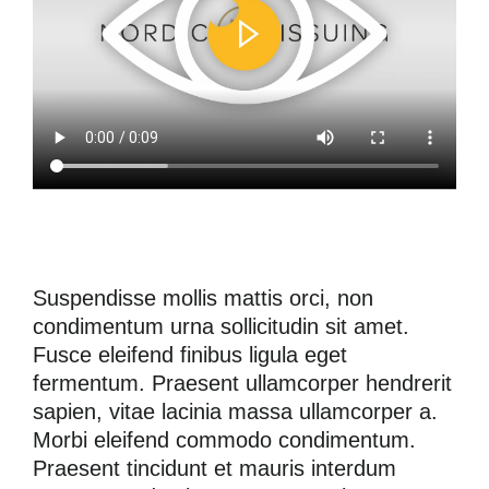
Upplevelse
För att vår
hemsida ska
prestera så
bra som
möjligt
under ditt
besök. Om
du nekar de
här kakorna
kommer viss
funktionalitet
Suspendisse mollis mattis orci, non
att försvinna
condimentum urna sollicitudin sit amet.
från
Fusce eleifend finibus ligula eget
hemsidan.
fermentum. Praesent ullamcorper hendrerit
sapien, vitae lacinia massa ullamcorper a.
Marknadsföring
Morbi eleifend commodo condimentum.
Genom att dela
Praesent tincidunt et mauris interdum