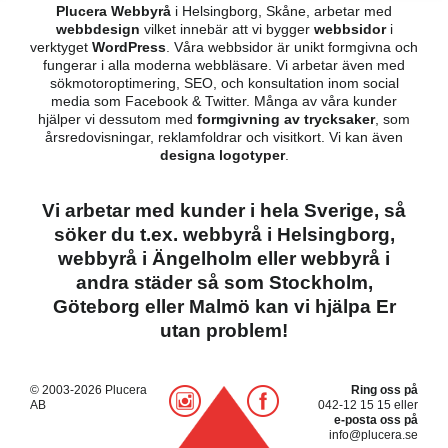
Plucera Webbyrå
i Helsingborg, Skåne, arbetar med
webbdesign
vilket innebär att vi bygger
webbsidor
i
verktyget
WordPress
. Våra webbsidor är unikt formgivna och
fungerar i alla moderna webbläsare. Vi arbetar även med
sökmotoroptimering, SEO, och konsultation inom social
media som Facebook & Twitter. Många av våra kunder
hjälper vi dessutom med
formgivning av trycksaker
, som
årsredovisningar, reklamfoldrar och visitkort. Vi kan även
designa logotyper
.
Vi arbetar med kunder i hela Sverige, så
söker du t.ex.
webbyrå i Helsingborg
,
webbyrå i Ängelholm
eller webbyrå i
andra städer så som Stockholm,
Göteborg eller Malmö kan vi hjälpa Er
utan problem!
© 2003-2026 Plucera
Ring oss på
AB
042-12 15 15
eller
e-posta oss på
info@plucera.se