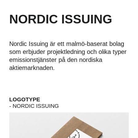
NORDIC ISSUING
Nordic Issuing är ett malmö-baserat bolag
som erbjuder projektledning och olika typer
emissionstjänster på den nordiska
aktiemarknaden.
Nödvändiga
LOGOTYPE
Dessa kakor
- NORDIC ISSUING
går inte att
välja bort.
De behövs
för att
hemsidan