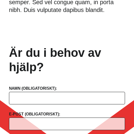
med dig av dina
semper. Sed vel congue quam, in porta
intressen och ditt
nibh. Duis vulputate dapibus blandit.
beteende när du
surfar ökar du
chansen att få se
personligt
anpassat
innehåll och
Är du i behov av
erbjudanden.
hjälp?
NAMN (OBLIGATORISKT):
E-POST (OBLIGATORISKT):