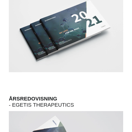
med dig av dina
intressen och ditt
beteende när du
surfar ökar du
chansen att få se
personligt
anpassat
innehåll och
erbjudanden.
ÅRSREDOVISNING
- EGETIS THERAPEUTICS