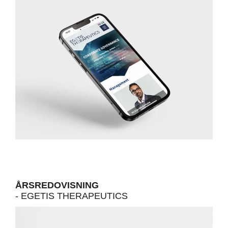
Upplevelse
För att vår
hemsida ska
prestera så
bra som
möjligt
under ditt
besök. Om
du nekar de
här kakorna
kommer viss
funktionalitet
att försvinna
från
hemsidan.
ÅRSREDOVISNING
- EGETIS THERAPEUTICS
Marknadsföring
Genom att dela